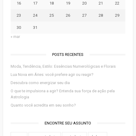
16
17
18
19
20
21
22
23
24
25
26
27
28
29
30
31
« mar
POSTS RECENTES
Moda, Tendência, Estilo: Essências Numerológicas e Florais
Lua Nova em Áries: você prefere agir ou reagir?
Descubra como energizar seu dia
O que te impulsiona a agir? Entenda sua força de ação pela
Astrologia
Quanto você acredita em seu sonho?
ENCONTRE SEU ASSUNTO