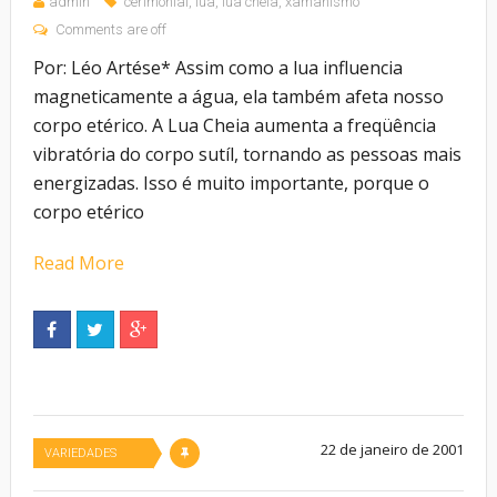
admin
cerimonial
,
lua
,
lua cheia
,
xamanismo
Comments are off
Por: Léo Artése* Assim como a lua influencia
magneticamente a água, ela também afeta nosso
corpo etérico. A Lua Cheia aumenta a freqüência
vibratória do corpo sutíl, tornando as pessoas mais
energizadas. Isso é muito importante, porque o
corpo etérico
Read More
22 de janeiro de 2001
VARIEDADES