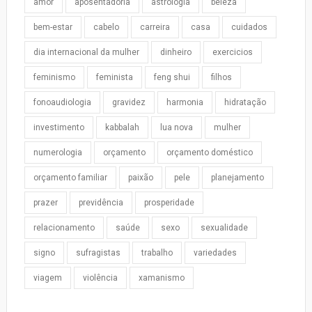
amor
aposentadoria
astrologia
beleza
bem-estar
cabelo
carreira
casa
cuidados
dia internacional da mulher
dinheiro
exercicios
feminismo
feminista
feng shui
filhos
fonoaudiologia
gravidez
harmonia
hidratação
investimento
kabbalah
lua nova
mulher
numerologia
orçamento
orçamento doméstico
orçamento familiar
paixão
pele
planejamento
prazer
previdência
prosperidade
relacionamento
saúde
sexo
sexualidade
signo
sufragistas
trabalho
variedades
viagem
violência
xamanismo