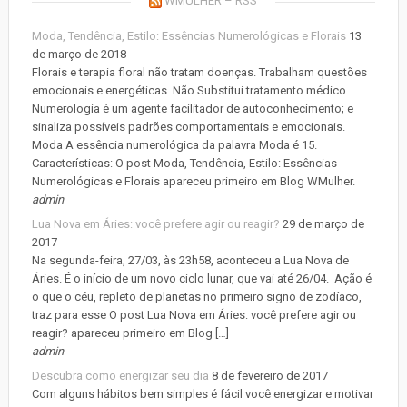
WMULHER – RSS
Moda, Tendência, Estilo: Essências Numerológicas e Florais
13
de março de 2018
Florais e terapia floral não tratam doenças. Trabalham questões
emocionais e energéticas. Não Substitui tratamento médico.
Numerologia é um agente facilitador de autoconhecimento; e
sinaliza possíveis padrões comportamentais e emocionais.
Moda A essência numerológica da palavra Moda é 15.
Características: O post Moda, Tendência, Estilo: Essências
Numerológicas e Florais apareceu primeiro em Blog WMulher.
admin
Lua Nova em Áries: você prefere agir ou reagir?
29 de março de
2017
Na segunda-feira, 27/03, às 23h58, aconteceu a Lua Nova de
Áries. É o início de um novo ciclo lunar, que vai até 26/04. Ação é
o que o céu, repleto de planetas no primeiro signo de zodíaco,
traz para esse O post Lua Nova em Áries: você prefere agir ou
reagir? apareceu primeiro em Blog […]
admin
Descubra como energizar seu dia
8 de fevereiro de 2017
Com alguns hábitos bem simples é fácil você energizar e motivar