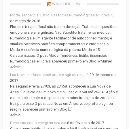
WMULHER – RSS
Moda, Tendência, Estilo: Essências Numerológicas e Florais
13
de março de 2018
Florais e terapia floral não tratam doenças. Trabalham questões
emocionais e energéticas. Não Substitui tratamento médico.
Numerologia é um agente facilitador de autoconhecimento; e
sinaliza possíveis padrões comportamentais e emocionais.
Moda A essência numerológica da palavra Moda é 15.
Características: O post Moda, Tendência, Estilo: Essências
Numerológicas e Florais apareceu primeiro em Blog WMulher.
admin
Lua Nova em Áries: você prefere agir ou reagir?
29 de março de
2017
Na segunda-feira, 27/03, às 23h58, aconteceu a Lua Nova de
Áries. É o início de um novo ciclo lunar, que vai até 26/04. Ação é
o que o céu, repleto de planetas no primeiro signo de zodíaco,
traz para esse O post Lua Nova em Áries: você prefere agir ou
reagir? apareceu primeiro em Blog […]
admin
Descubra como energizar seu dia
8 de fevereiro de 2017
Com alguns hábitos bem simples é fácil você energizar e motivar