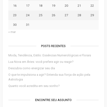
16
17
18
19
20
21
22
23
24
25
26
27
28
29
30
31
« mar
POSTS RECENTES
Moda, Tendência, Estilo: Essências Numerológicas e Florais
Lua Nova em Áries: você prefere agir ou reagir?
Descubra como energizar seu dia
O que te impulsiona a agir? Entenda sua força de ação pela
Astrologia
Quanto você acredita em seu sonho?
ENCONTRE SEU ASSUNTO