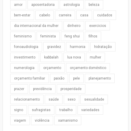
amor
aposentadoria
astrologia
beleza
bem-estar
cabelo
carreira
casa
cuidados
dia internacional da mulher
dinheiro
exercicios
feminismo
feminista
feng shui
filhos
fonoaudiologia
gravidez
harmonia
hidratação
investimento
kabbalah
lua nova
mulher
numerologia
orçamento
orçamento doméstico
orçamento familiar
paixão
pele
planejamento
prazer
previdência
prosperidade
relacionamento
saúde
sexo
sexualidade
signo
sufragistas
trabalho
variedades
viagem
violência
xamanismo