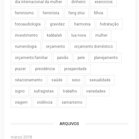
dia internacional da mulher
dinheiro
exercicios
feminismo
feminista
feng shui
filhos
fonoaudiologia
gravidez
harmonia
hidratação
investimento
kabbalah
lua nova
mulher
numerologia
orçamento
orçamento doméstico
orçamento familiar
paixão
pele
planejamento
prazer
previdência
prosperidade
relacionamento
saúde
sexo
sexualidade
signo
sufragistas
trabalho
variedades
viagem
violência
xamanismo
ARQUIVOS
março 2018