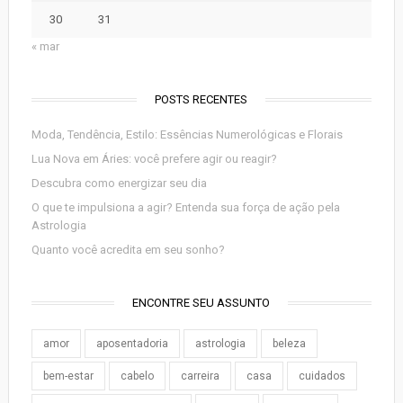
30
31
« mar
POSTS RECENTES
Moda, Tendência, Estilo: Essências Numerológicas e Florais
Lua Nova em Áries: você prefere agir ou reagir?
Descubra como energizar seu dia
O que te impulsiona a agir? Entenda sua força de ação pela
Astrologia
Quanto você acredita em seu sonho?
ENCONTRE SEU ASSUNTO
amor
aposentadoria
astrologia
beleza
bem-estar
cabelo
carreira
casa
cuidados