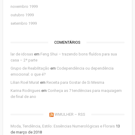
novembro 1999
outubro 1999
setembro 1999
COMENTÁRIOS
lar de idosas
em
Feng Shui – trazendo bons fluídos para sua
casa – 2ª parte
Grupo de Reabilitação
em
Codependência ou dependência
emocional: o que é?
Lilian Roel Murat
em
Receita para Gostar de Si Mesma
Karina Rodrigues
em
Conheça as 7 tendências para maquiagem
de final de ano
WMULHER – RSS
Moda, Tendência, Estilo: Essências Numerológicas e Florais
13
de março de 2018