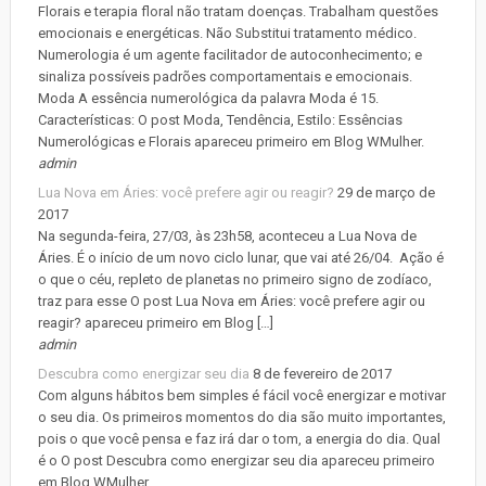
Florais e terapia floral não tratam doenças. Trabalham questões
emocionais e energéticas. Não Substitui tratamento médico.
Numerologia é um agente facilitador de autoconhecimento; e
sinaliza possíveis padrões comportamentais e emocionais.
Moda A essência numerológica da palavra Moda é 15.
Características: O post Moda, Tendência, Estilo: Essências
Numerológicas e Florais apareceu primeiro em Blog WMulher.
admin
Lua Nova em Áries: você prefere agir ou reagir?
29 de março de
2017
Na segunda-feira, 27/03, às 23h58, aconteceu a Lua Nova de
Áries. É o início de um novo ciclo lunar, que vai até 26/04. Ação é
o que o céu, repleto de planetas no primeiro signo de zodíaco,
traz para esse O post Lua Nova em Áries: você prefere agir ou
reagir? apareceu primeiro em Blog […]
admin
Descubra como energizar seu dia
8 de fevereiro de 2017
Com alguns hábitos bem simples é fácil você energizar e motivar
o seu dia. Os primeiros momentos do dia são muito importantes,
pois o que você pensa e faz irá dar o tom, a energia do dia. Qual
é o O post Descubra como energizar seu dia apareceu primeiro
em Blog WMulher.