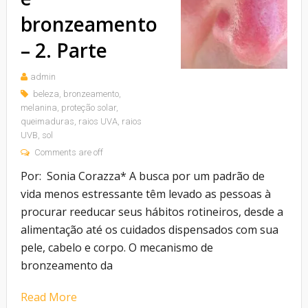
bronzeamento
– 2. Parte
admin
beleza
,
bronzeamento
,
melanina
,
proteção solar
,
queimaduras
,
raios UVA
,
raios
UVB
,
sol
Comments are off
Por: Sonia Corazza* A busca por um padrão de
vida menos estressante têm levado as pessoas à
procurar reeducar seus hábitos rotineiros, desde a
alimentação até os cuidados dispensados com sua
pele, cabelo e corpo. O mecanismo de
bronzeamento da
Read More