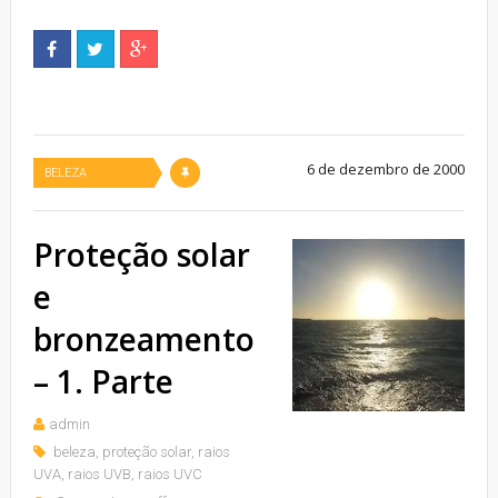
6 de dezembro de 2000
BELEZA
Proteção solar
e
bronzeamento
– 1. Parte
admin
beleza
,
proteção solar
,
raios
UVA
,
raios UVB
,
raios UVC