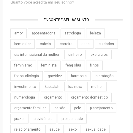
Quanto você acredita em seu sonho?
ENCONTRE SEU ASSUNTO
amor
aposentadoria
astrologia
beleza
bem-estar
cabelo
carreira
casa
cuidados
dia internacional da mulher
dinheiro
exercicios
feminismo
feminista
feng shui
filhos
fonoaudiologia
gravidez
harmonia
hidratação
investimento
kabbalah
lua nova
mulher
numerologia
orçamento
orçamento doméstico
orçamento familiar
paixão
pele
planejamento
prazer
previdência
prosperidade
relacionamento
saúde
sexo
sexualidade