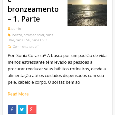
bronzeamento
– 1. Parte
admin
beleza
,
proteção solar
,
raios
UVA
,
raios UVB
,
raios UVC
Comments are off
Por: Sonia Corazza* A busca por um padrão de vida
menos estressante têm levado as pessoas à
procurar reeducar seus hábitos rotineiros, desde a
alimentação até os cuidados dispensados com sua
pele, cabelo e corpo. O sol faz bem ao
Read More