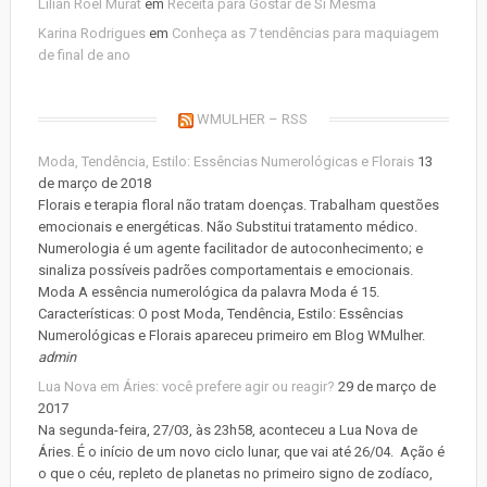
Lilian Roel Murat
em
Receita para Gostar de Si Mesma
Karina Rodrigues
em
Conheça as 7 tendências para maquiagem
de final de ano
WMULHER – RSS
Moda, Tendência, Estilo: Essências Numerológicas e Florais
13
de março de 2018
Florais e terapia floral não tratam doenças. Trabalham questões
emocionais e energéticas. Não Substitui tratamento médico.
Numerologia é um agente facilitador de autoconhecimento; e
sinaliza possíveis padrões comportamentais e emocionais.
Moda A essência numerológica da palavra Moda é 15.
Características: O post Moda, Tendência, Estilo: Essências
Numerológicas e Florais apareceu primeiro em Blog WMulher.
admin
Lua Nova em Áries: você prefere agir ou reagir?
29 de março de
2017
Na segunda-feira, 27/03, às 23h58, aconteceu a Lua Nova de
Áries. É o início de um novo ciclo lunar, que vai até 26/04. Ação é
o que o céu, repleto de planetas no primeiro signo de zodíaco,