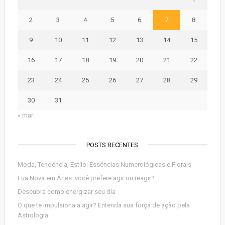
2
3
4
5
6
7
8
9
10
11
12
13
14
15
16
17
18
19
20
21
22
23
24
25
26
27
28
29
30
31
« mar
POSTS RECENTES
Moda, Tendência, Estilo: Essências Numerológicas e Florais
Lua Nova em Áries: você prefere agir ou reagir?
Descubra como energizar seu dia
O que te impulsiona a agir? Entenda sua força de ação pela
Astrologia