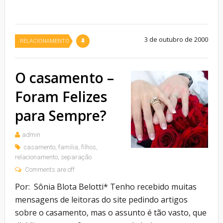
3 de outubro de 2000
RELACIONAMENTO
O casamento –
Foram Felizes
para Sempre?
admin
casamento
,
familia
,
filhos
,
relacionamento
,
separação
Comments are off
Por: Sônia Blota Belotti* Tenho recebido muitas
mensagens de leitoras do site pedindo artigos
sobre o casamento, mas o assunto é tão vasto, que