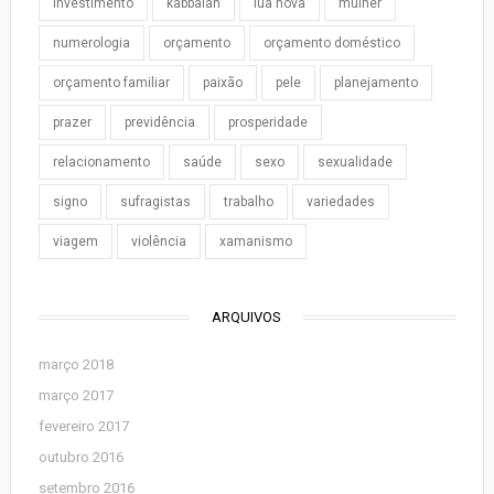
investimento
kabbalah
lua nova
mulher
numerologia
orçamento
orçamento doméstico
orçamento familiar
paixão
pele
planejamento
prazer
previdência
prosperidade
relacionamento
saúde
sexo
sexualidade
signo
sufragistas
trabalho
variedades
viagem
violência
xamanismo
ARQUIVOS
março 2018
março 2017
fevereiro 2017
outubro 2016
setembro 2016