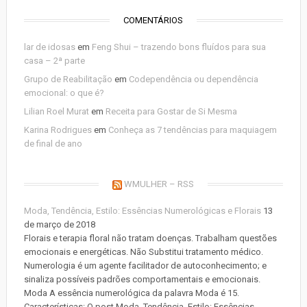
COMENTÁRIOS
lar de idosas
em
Feng Shui – trazendo bons fluídos para sua
casa – 2ª parte
Grupo de Reabilitação
em
Codependência ou dependência
emocional: o que é?
Lilian Roel Murat
em
Receita para Gostar de Si Mesma
Karina Rodrigues
em
Conheça as 7 tendências para maquiagem
de final de ano
WMULHER – RSS
Moda, Tendência, Estilo: Essências Numerológicas e Florais
13
de março de 2018
Florais e terapia floral não tratam doenças. Trabalham questões
emocionais e energéticas. Não Substitui tratamento médico.
Numerologia é um agente facilitador de autoconhecimento; e
sinaliza possíveis padrões comportamentais e emocionais.
Moda A essência numerológica da palavra Moda é 15.
Características: O post Moda, Tendência, Estilo: Essências