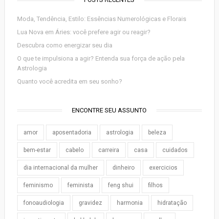
Moda, Tendência, Estilo: Essências Numerológicas e Florais
Lua Nova em Áries: você prefere agir ou reagir?
Descubra como energizar seu dia
O que te impulsiona a agir? Entenda sua força de ação pela
Astrologia
Quanto você acredita em seu sonho?
ENCONTRE SEU ASSUNTO
amor
aposentadoria
astrologia
beleza
bem-estar
cabelo
carreira
casa
cuidados
dia internacional da mulher
dinheiro
exercicios
feminismo
feminista
feng shui
filhos
fonoaudiologia
gravidez
harmonia
hidratação