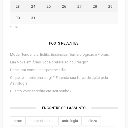
23
24
25
26
27
28
29
30
31
« mar
POSTS RECENTES
Moda, Tendência, Estilo: Essências Numerológicas e Florais
Lua Nova em Áries: você prefere agir ou reagir?
Descubra como energizar seu dia
O que te impulsiona a agir? Entenda sua força de ação pela
Astrologia
Quanto você acredita em seu sonho?
ENCONTRE SEU ASSUNTO
amor
aposentadoria
astrologia
beleza