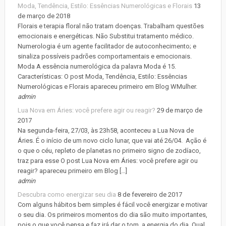
Moda, Tendência, Estilo: Essências Numerológicas e Florais
13
de março de 2018
Florais e terapia floral não tratam doenças. Trabalham questões
emocionais e energéticas. Não Substitui tratamento médico.
Numerologia é um agente facilitador de autoconhecimento; e
sinaliza possíveis padrões comportamentais e emocionais.
Moda A essência numerológica da palavra Moda é 15.
Características: O post Moda, Tendência, Estilo: Essências
Numerológicas e Florais apareceu primeiro em Blog WMulher.
admin
Lua Nova em Áries: você prefere agir ou reagir?
29 de março de
2017
Na segunda-feira, 27/03, às 23h58, aconteceu a Lua Nova de
Áries. É o início de um novo ciclo lunar, que vai até 26/04. Ação é
o que o céu, repleto de planetas no primeiro signo de zodíaco,
traz para esse O post Lua Nova em Áries: você prefere agir ou
reagir? apareceu primeiro em Blog […]
admin
Descubra como energizar seu dia
8 de fevereiro de 2017
Com alguns hábitos bem simples é fácil você energizar e motivar
o seu dia. Os primeiros momentos do dia são muito importantes,
pois o que você pensa e faz irá dar o tom, a energia do dia. Qual