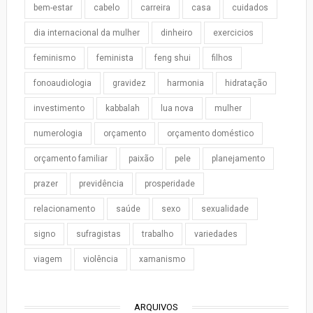
bem-estar
cabelo
carreira
casa
cuidados
dia internacional da mulher
dinheiro
exercicios
feminismo
feminista
feng shui
filhos
fonoaudiologia
gravidez
harmonia
hidratação
investimento
kabbalah
lua nova
mulher
numerologia
orçamento
orçamento doméstico
orçamento familiar
paixão
pele
planejamento
prazer
previdência
prosperidade
relacionamento
saúde
sexo
sexualidade
signo
sufragistas
trabalho
variedades
viagem
violência
xamanismo
ARQUIVOS