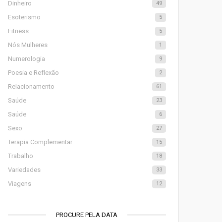
Dinheiro
49
Esoterismo
5
Fitness
5
Nós Mulheres
1
Numerologia
9
Poesia e Reflexão
2
Relacionamento
61
Saúde
23
Saúde
6
Sexo
27
Terapia Complementar
15
Trabalho
18
Variedades
33
Viagens
12
PROCURE PELA DATA