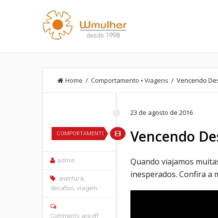
Home
/
Comportamento
•
Viagens
/ Vencendo Des
23 de agosto de 2016
Vencendo Des
COMPORTAMENTO
Quando viajamos muitas
admin
inesperados. Confira a
aventura
,
desafios
,
viagem
Comments are off