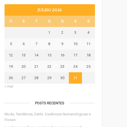
JULHO 2026
D
S
T
Q
Q
S
S
1
2
3
4
5
6
7
8
9
10
11
12
13
14
15
16
17
18
19
20
21
22
23
24
25
26
27
28
29
30
31
« mar
POSTS RECENTES
Moda, Tendência, Estilo: Essências Numerológicas e
Florais