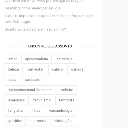
Lua Nova em Áries: você prefere agir ou reagir?
Descubra como energizar seu dia
O que te impulsiona a agir? Entenda sua força de ação
pela Astrologia
Quanto você acredita em seu sonho?
ENCONTRE SEU ASSUNTO
amor
aposentadoria
astrologia
beleza
bem-estar
cabelo
carreira
casa
cuidados
dia internacional da mulher
dinheiro
exercicios
feminismo
feminista
feng shui
filhos
fonoaudiologia
gravidez
harmonia
hidratação