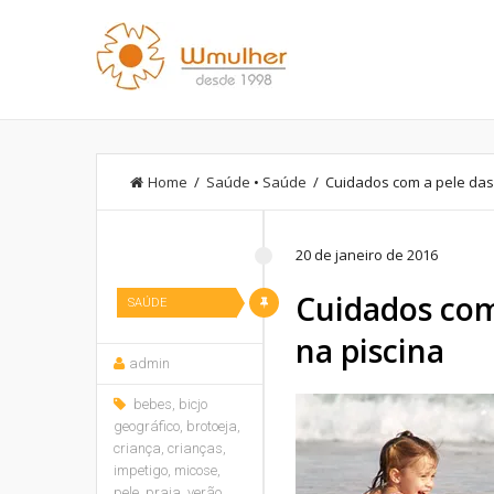
Home
/
Saúde
•
Saúde
/ Cuidados com a pele das 
20 de janeiro de 2016
Cuidados com 
SAÚDE
na piscina
admin
bebes
,
bicjo
geográfico
,
brotoeja
,
criança
,
crianças
,
impetigo
,
micose
,
pele
,
praia
,
verão