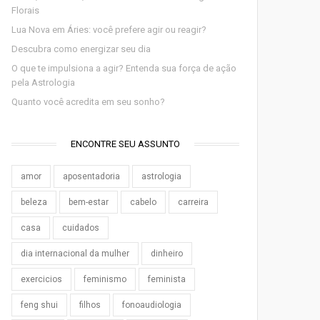
Florais
Lua Nova em Áries: você prefere agir ou reagir?
Descubra como energizar seu dia
O que te impulsiona a agir? Entenda sua força de ação
pela Astrologia
Quanto você acredita em seu sonho?
ENCONTRE SEU ASSUNTO
amor
aposentadoria
astrologia
beleza
bem-estar
cabelo
carreira
casa
cuidados
dia internacional da mulher
dinheiro
exercicios
feminismo
feminista
feng shui
filhos
fonoaudiologia