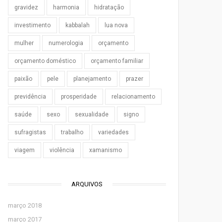
gravidez
harmonia
hidratação
investimento
kabbalah
lua nova
mulher
numerologia
orçamento
orçamento doméstico
orçamento familiar
paixão
pele
planejamento
prazer
previdência
prosperidade
relacionamento
saúde
sexo
sexualidade
signo
sufragistas
trabalho
variedades
viagem
violência
xamanismo
ARQUIVOS
março 2018
março 2017