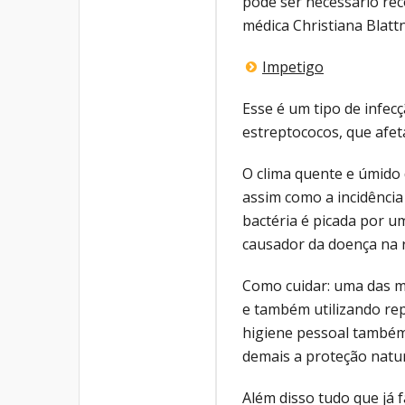
pode ser necessário rec
médica Christiana Blattn
Impetigo
Esse é um tipo de infec
estreptococos, que afet
O clima quente e úmido 
assim como a incidência
bactéria é picada por um
causador da doença na 
Como cuidar: uma das m
e também utilizando rep
higiene pessoal também
demais a proteção natur
Além disso tudo que já 