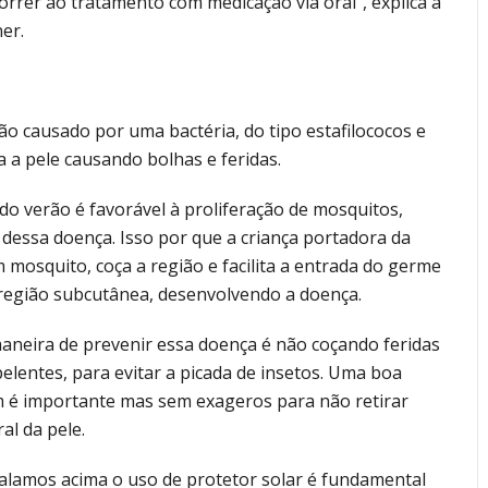
orrer ao tratamento com medicação via oral”, explica a
er.
ção causado por uma bactéria, do tipo estafilococos e
a a pele causando bolhas e feridas.
do verão é favorável à proliferação de mosquitos,
 dessa doença. Isso por que a criança portadora da
 mosquito, coça a região e facilita a entrada do germe
região subcutânea, desenvolvendo a doença.
aneira de prevenir essa doença é não coçando feridas
elentes, para evitar a picada de insetos. Uma boa
 é importante mas sem exageros para não retirar
al da pele.
falamos acima o uso de protetor solar é fundamental