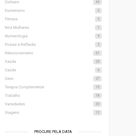
Dinheiro
49
Esoterismo
5
Fitness
5
Nós Mulheres
1
Numerologia
9
Poesia e Reflexão
2
Relacionamento
61
Saúde
23
Saúde
6
Sexo
27
Terapia Complementar
15
Trabalho
18
Variedades
33
Viagens
12
PROCURE PELA DATA