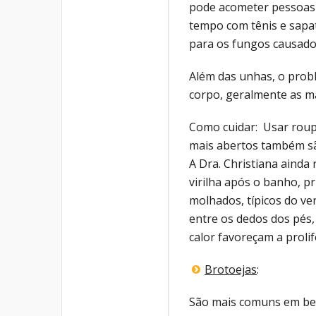
pode acometer pessoas
tempo com tênis e sapa
para os fungos causador
Além das unhas, o prob
corpo, geralmente as m
Como cuidar: Usar roupa
mais abertos também sã
A Dra. Christiana ainda
virilha após o banho, p
molhados, típicos do ve
entre os dedos dos pés
calor favoreçam a proli
Brotoejas
:
São mais comuns em beb