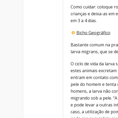
Como cuidar: coloque ro
crianças e deixa-as em e
em 3 a 4 dias.
Bicho Geográfico
:
Bastante comum na praia
larva migrans, que se d
O ciclo de vida da larva
estes animais excretam 
entram em contato com o
pele do homem e tenta r
homens, a larva não con
migrando sob a pele. “A
e pode levar a outras i
caso, a utilização de po