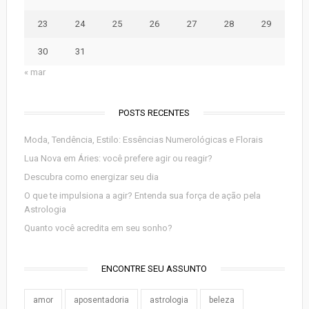
23
24
25
26
27
28
29
30
31
« mar
POSTS RECENTES
Moda, Tendência, Estilo: Essências Numerológicas e Florais
Lua Nova em Áries: você prefere agir ou reagir?
Descubra como energizar seu dia
O que te impulsiona a agir? Entenda sua força de ação pela
Astrologia
Quanto você acredita em seu sonho?
ENCONTRE SEU ASSUNTO
amor
aposentadoria
astrologia
beleza