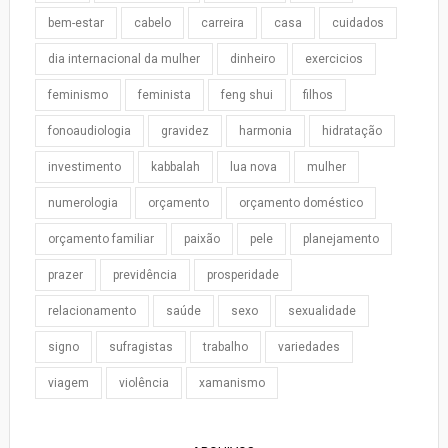
bem-estar
cabelo
carreira
casa
cuidados
dia internacional da mulher
dinheiro
exercicios
feminismo
feminista
feng shui
filhos
fonoaudiologia
gravidez
harmonia
hidratação
investimento
kabbalah
lua nova
mulher
numerologia
orçamento
orçamento doméstico
orçamento familiar
paixão
pele
planejamento
prazer
previdência
prosperidade
relacionamento
saúde
sexo
sexualidade
signo
sufragistas
trabalho
variedades
viagem
violência
xamanismo