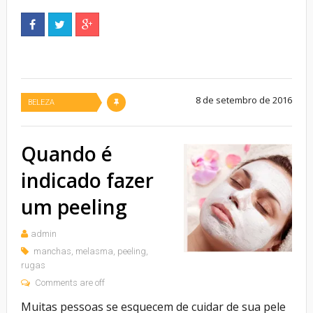
8 de setembro de 2016
BELEZA
Quando é
indicado fazer
um peeling
admin
manchas
,
melasma
,
peeling
,
rugas
Comments are off
Muitas pessoas se esquecem de cuidar de sua pele