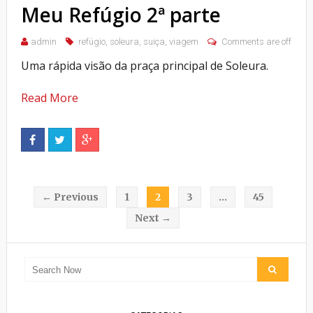
Meu Refúgio 2ª parte
admin
refúgio
,
soleura
,
suiça
,
viagem
Comments are off
Uma rápida visão da praça principal de Soleura.
Read More
← Previous
1
2
3
…
45
Next →