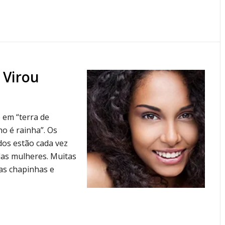
 Virou
e em “terra de
o é rainha”. Os
dos estão cada vez
das mulheres. Muitas
as chapinhas e