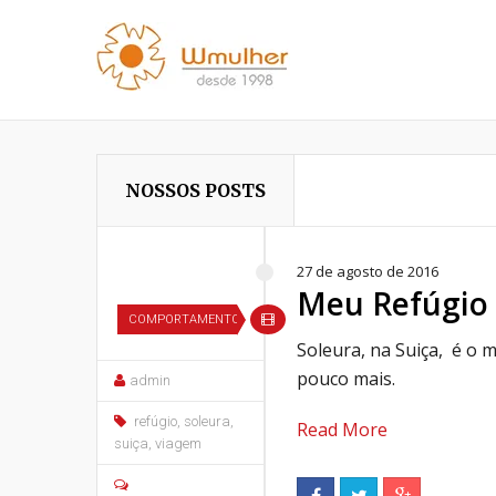
NOSSOS POSTS
27 de agosto de 2016
Meu Refúgio 
COMPORTAMENTO
Soleura, na Suiça, é o m
pouco mais.
admin
refúgio
,
soleura
,
Read More
suiça
,
viagem