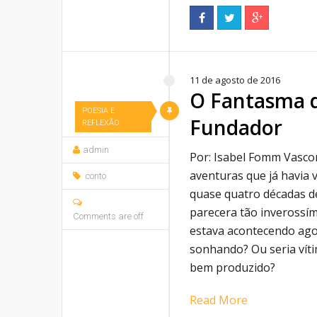
11 de agosto de 2016
O Fantasma 
POESIA E
Fundador
REFLEXÃO
admin
Por: Isabel Fomm Vasco
aventuras que já havia 
conto
quase quatro décadas d
parecera tão inverossím
Comments are off
estava acontecendo agor
sonhando? Ou seria ví
bem produzido?
Read More