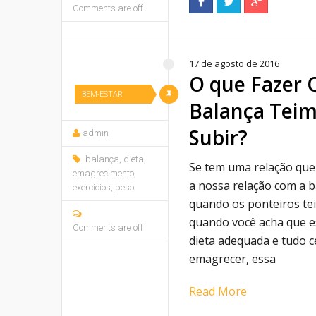
Comments are off
17 de agosto de 2016
O que Fazer 
BEM-ESTAR
Balança Tei
Subir?
admin
balança
,
dieta
,
Se tem uma relação que é
emagrecimento
,
a nossa relação com a b
exercicios
,
peso
quando os ponteiros te
quando você acha que 
Comments are off
dieta adequada e tudo c
emagrecer, essa
Read More