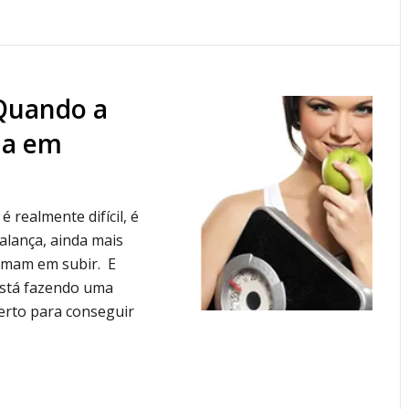
Quando a
ma em
 realmente difícil, é
alança, ainda mais
imam em subir. E
está fazendo uma
erto para conseguir