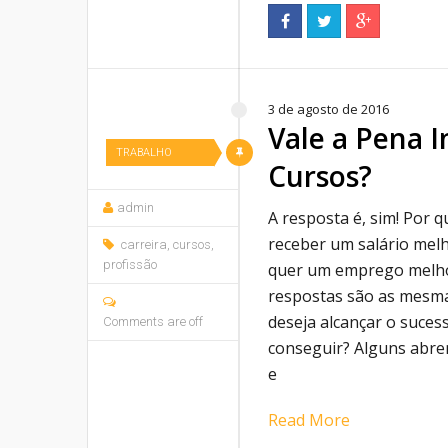
3 de agosto de 2016
Vale a Pena I
TRABALHO
Cursos?
admin
A resposta é, sim! Por 
receber um salário mel
carreira
,
cursos
,
profissão
quer um emprego melho
respostas são as mesm
deseja alcançar o suce
Comments are off
conseguir? Alguns abre
e
Read More