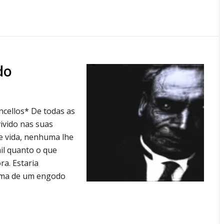
do
ncellos* De todas as
vivido nas suas
e vida, nenhuma lhe
il quanto o que
a. Estaria
tima de um engodo