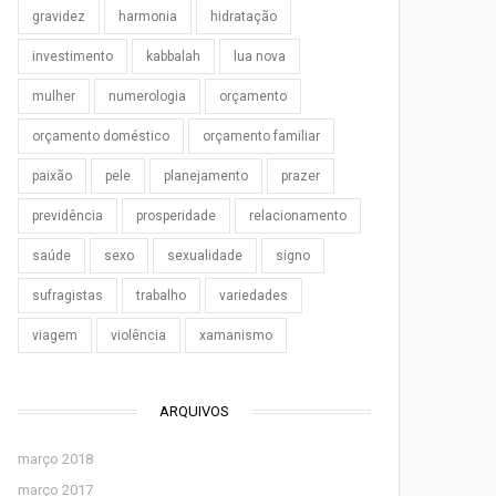
gravidez
harmonia
hidratação
investimento
kabbalah
lua nova
mulher
numerologia
orçamento
orçamento doméstico
orçamento familiar
paixão
pele
planejamento
prazer
previdência
prosperidade
relacionamento
saúde
sexo
sexualidade
signo
sufragistas
trabalho
variedades
viagem
violência
xamanismo
ARQUIVOS
março 2018
março 2017