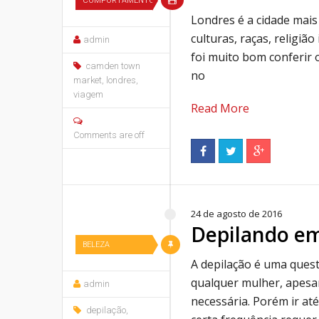
COMPORTAMENTO
Londres é a cidade mai
culturas, raças, religiã
admin
foi muito bom conferir o
camden town
no
market
,
londres
,
viagem
Read More
Comments are off
24 de agosto de 2016
Depilando e
BELEZA
A depilação é uma ques
qualquer mulher, apesar
admin
necessária. Porém ir at
depilação
,