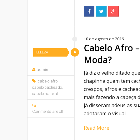
10 de agosto de 2016
Cabelo Afro –
BELEZA
Moda?
admin
Já diz o velho ditado qu
chapinha quem tem cach
cabelo afro
,
cabelo cacheado
,
crespos, afros e cachea
cabelo natural
mais fazendo a cabeça 
já disseram adeus as su
Comments are off
adotaram o visual
Read More