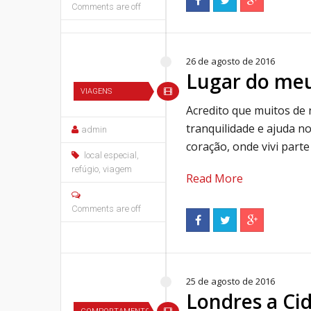
Comments are off
26 de agosto de 2016
Lugar do me
VIAGENS
Acredito que muitos de 
tranquilidade e ajuda n
admin
coração, onde vivi parte
local especial
,
refúgio
,
viagem
Read More
Comments are off
25 de agosto de 2016
Londres a Ci