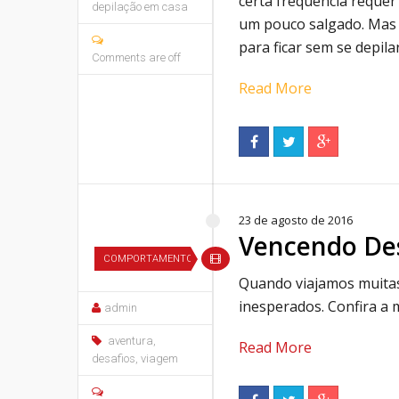
certa frequência reque
depilação em casa
um pouco salgado. Mas 
para ficar sem se depila
Comments are off
Read More
23 de agosto de 2016
Vencendo Des
COMPORTAMENTO
Quando viajamos muitas
inesperados. Confira a
admin
aventura
,
Read More
desafios
,
viagem