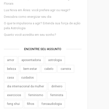
Florais
Lua Nova em Áries: você prefere agir ou reagir?
Descubra como energizar seu dia
O que te impulsiona a agir? Entenda sua força de ação
pela Astrologia
Quanto você acredita em seu sonho?
ENCONTRE SEU ASSUNTO
amor
aposentadoria
astrologia
beleza
bem-estar
cabelo
carreira
casa
cuidados
dia internacional da mulher
dinheiro
exercicios
feminismo
feminista
feng shui
filhos
fonoaudiologia