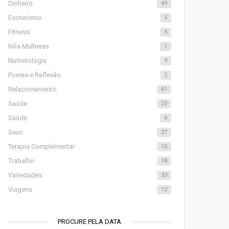
Dinheiro
49
Esoterismo
5
Fitness
5
Nós Mulheres
1
Numerologia
9
Poesia e Reflexão
2
Relacionamento
61
Saúde
23
Saúde
6
Sexo
27
Terapia Complementar
15
Trabalho
18
Variedades
33
Viagens
12
PROCURE PELA DATA