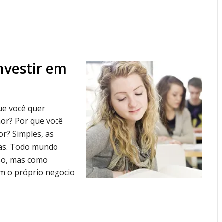
nvestir em
que você quer
hor? Por que você
r? Simples, as
as. Todo mundo
sso, mas como
m o próprio negocio