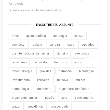
Astrologia
Quanto você acredita em seu sonho?
ENCONTRE SEU ASSUNTO
amor
aposentadoria
astrologia
beleza
bem-estar
cabelo
carreira
casa
cuidados
dia internacional da mulher
dinheiro
exercicios
feminismo
feminista
feng shui
filhos
fonoaudiologia
gravidez
harmonia
hidratação
investimento
kabbalah
lua nova
mulher
numerologia
orçamento
orçamento doméstico
orçamento familiar
paixão
pele
planejamento
prazer
previdência
prosperidade