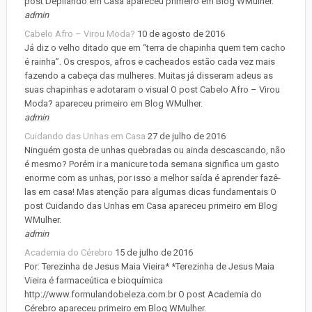
post Depilando em Casa apareceu primeiro em Blog WMulher.
admin
Cabelo Afro – Virou Moda?
10 de agosto de 2016
Já diz o velho ditado que em “terra de chapinha quem tem cacho
é rainha”. Os crespos, afros e cacheados estão cada vez mais
fazendo a cabeça das mulheres. Muitas já disseram adeus as
suas chapinhas e adotaram o visual O post Cabelo Afro – Virou
Moda? apareceu primeiro em Blog WMulher.
admin
Cuidando das Unhas em Casa
27 de julho de 2016
Ninguém gosta de unhas quebradas ou ainda descascando, não
é mesmo? Porém ir a manicure toda semana significa um gasto
enorme com as unhas, por isso a melhor saída é aprender fazê-
las em casa! Mas atenção para algumas dicas fundamentais O
post Cuidando das Unhas em Casa apareceu primeiro em Blog
WMulher.
admin
Academia do Cérebro
15 de julho de 2016
Por: Terezinha de Jesus Maia Vieira* *Terezinha de Jesus Maia
Vieira é farmaceútica e bioquímica
http://www.formulandobeleza.com.br O post Academia do
Cérebro apareceu primeiro em Blog WMulher.