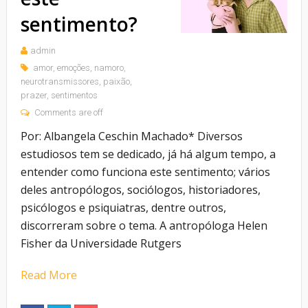
sentimento?
admin
amor
,
emoções
,
namoro
,
neurotransmissores
,
paixão
,
prazer
,
sentimentos
Comments are off
Por: Albangela Ceschin Machado* Diversos
estudiosos tem se dedicado, já há algum tempo, a
entender como funciona este sentimento; vários
deles antropólogos, sociólogos, historiadores,
psicólogos e psiquiatras, dentre outros,
discorreram sobre o tema. A antropóloga Helen
Fisher da Universidade Rutgers
Read More