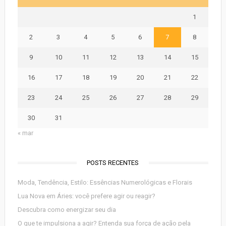
1
2
3
4
5
6
7
8
9
10
11
12
13
14
15
16
17
18
19
20
21
22
23
24
25
26
27
28
29
30
31
« mar
POSTS RECENTES
Moda, Tendência, Estilo: Essências Numerológicas e Florais
Lua Nova em Áries: você prefere agir ou reagir?
Descubra como energizar seu dia
O que te impulsiona a agir? Entenda sua força de ação pela