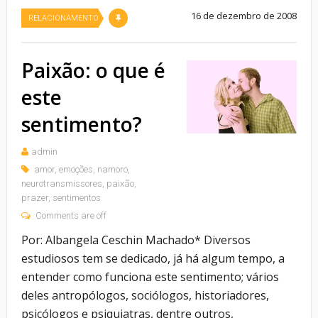
16 de dezembro de 2008
RELACIONAMENTO
Paixão: o que é
este
sentimento?
admin
amor
,
emoções
,
namoro
,
neurotransmissores
,
paixão
,
prazer
,
sentimentos
Comments are off
Por: Albangela Ceschin Machado* Diversos
estudiosos tem se dedicado, já há algum tempo, a
entender como funciona este sentimento; vários
deles antropólogos, sociólogos, historiadores,
psicólogos e psiquiatras, dentre outros,