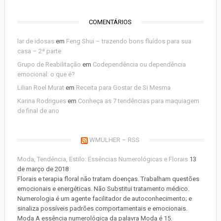
COMENTÁRIOS
lar de idosas
em
Feng Shui – trazendo bons fluídos para sua
casa – 2ª parte
Grupo de Reabilitação
em
Codependência ou dependência
emocional: o que é?
Lilian Roel Murat
em
Receita para Gostar de Si Mesma
Karina Rodrigues
em
Conheça as 7 tendências para maquiagem
de final de ano
WMULHER – RSS
Moda, Tendência, Estilo: Essências Numerológicas e Florais
13
de março de 2018
Florais e terapia floral não tratam doenças. Trabalham questões
emocionais e energéticas. Não Substitui tratamento médico.
Numerologia é um agente facilitador de autoconhecimento; e
sinaliza possíveis padrões comportamentais e emocionais.
Moda A essência numerológica da palavra Moda é 15.