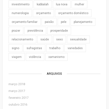
investimento
kabbalah
lua nova
mulher
numerologia
orçamento
orçamento doméstico
orçamento familiar
paixão
pele
planejamento
prazer
previdência
prosperidade
relacionamento
saúde
sexo
sexualidade
signo
sufragistas
trabalho
variedades
viagem
violência
xamanismo
ARQUIVOS
março 2018
março 2017
fevereiro 2017
outubro 2016