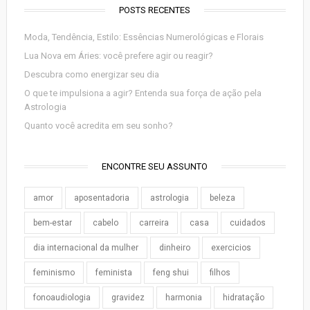
POSTS RECENTES
Moda, Tendência, Estilo: Essências Numerológicas e Florais
Lua Nova em Áries: você prefere agir ou reagir?
Descubra como energizar seu dia
O que te impulsiona a agir? Entenda sua força de ação pela
Astrologia
Quanto você acredita em seu sonho?
ENCONTRE SEU ASSUNTO
amor
aposentadoria
astrologia
beleza
bem-estar
cabelo
carreira
casa
cuidados
dia internacional da mulher
dinheiro
exercicios
feminismo
feminista
feng shui
filhos
fonoaudiologia
gravidez
harmonia
hidratação