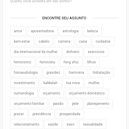
Quanto você acredita em seu sonho?
ENCONTRE SEU ASSUNTO
amor
aposentadoria
astrologia
beleza
bem-estar
cabelo
carreira
casa
cuidados
dia internacional da mulher
dinheiro
exercicios
feminismo
feminista
feng shui
filhos
fonoaudiologia
gravidez
harmonia
hidratação
investimento
kabbalah
lua nova
mulher
numerologia
orçamento
orçamento doméstico
orçamento familiar
paixão
pele
planejamento
prazer
previdência
prosperidade
relacionamento
saúde
sexo
sexualidade