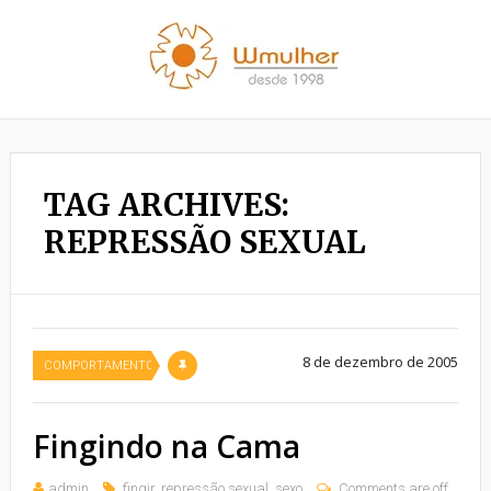
TAG ARCHIVES:
REPRESSÃO SEXUAL
8 de dezembro de 2005
COMPORTAMENTO
Fingindo na Cama
admin
fingir
,
repressão sexual
,
sexo
Comments are off