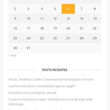
2
3
4
5
6
7
8
9
10
11
12
13
14
15
16
17
18
19
20
21
22
23
24
25
26
27
28
29
30
31
« mar
POSTS RECENTES
Moda, Tendência, Estilo: Essências Numerológicas e Florais
Lua Nova em Áries: você prefere agir ou reagir?
Descubra como energizar seu dia
O que te impulsiona a agir? Entenda sua força de ação pela
Astrologia