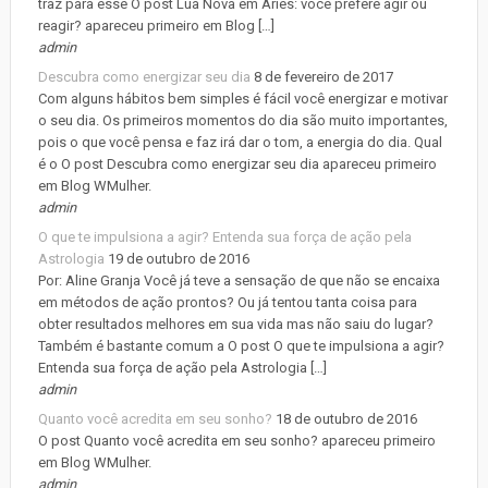
traz para esse O post Lua Nova em Áries: você prefere agir ou
reagir? apareceu primeiro em Blog […]
admin
Descubra como energizar seu dia
8 de fevereiro de 2017
Com alguns hábitos bem simples é fácil você energizar e motivar
o seu dia. Os primeiros momentos do dia são muito importantes,
pois o que você pensa e faz irá dar o tom, a energia do dia. Qual
é o O post Descubra como energizar seu dia apareceu primeiro
em Blog WMulher.
admin
O que te impulsiona a agir? Entenda sua força de ação pela
Astrologia
19 de outubro de 2016
Por: Aline Granja Você já teve a sensação de que não se encaixa
em métodos de ação prontos? Ou já tentou tanta coisa para
obter resultados melhores em sua vida mas não saiu do lugar?
Também é bastante comum a O post O que te impulsiona a agir?
Entenda sua força de ação pela Astrologia […]
admin
Quanto você acredita em seu sonho?
18 de outubro de 2016
O post Quanto você acredita em seu sonho? apareceu primeiro
em Blog WMulher.
admin