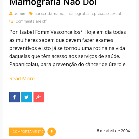
Mamografia Não Dói
admin
câncer de mama
,
mamografia
,
repressão sexual
Comments are off
Por: Isabel Fomm Vasconcellos* Hoje em dia todas
as mulheres sabem que devem fazer exames
preventivos e isto já se tornou uma rotina na vida
daquelas que têm acesso aos serviços de saúde.
Papanicolau, para prevenção do câncer de útero e
Read More
8 de abril de 2004
COMPORTAMENTO