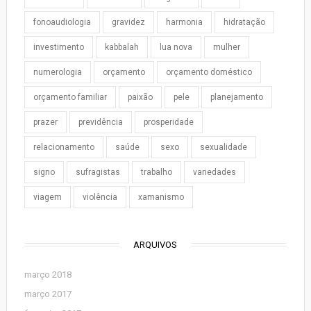
fonoaudiologia
gravidez
harmonia
hidratação
investimento
kabbalah
lua nova
mulher
numerologia
orçamento
orçamento doméstico
orçamento familiar
paixão
pele
planejamento
prazer
previdência
prosperidade
relacionamento
saúde
sexo
sexualidade
signo
sufragistas
trabalho
variedades
viagem
violência
xamanismo
ARQUIVOS
março 2018
março 2017