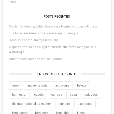
« mar
POSTS RECENTES
Moda, Tendência, Estilo: Essências Numerológicas e Florais
Lua Nova em Áries: você prefere agir ou reagir?
Descubra como energizar seu dia
O que te impulsiona a agir? Entenda sua força de ação pela
Astrologia
Quanto você acredita em seu sonho?
ENCONTRE SEU ASSUNTO
amor
aposentadoria
astrologia
beleza
bem-estar
cabelo
carreira
casa
cuidados
dia internacional da mulher
dinheiro
exercicios
feminismo
feminista
feng shui
filhos