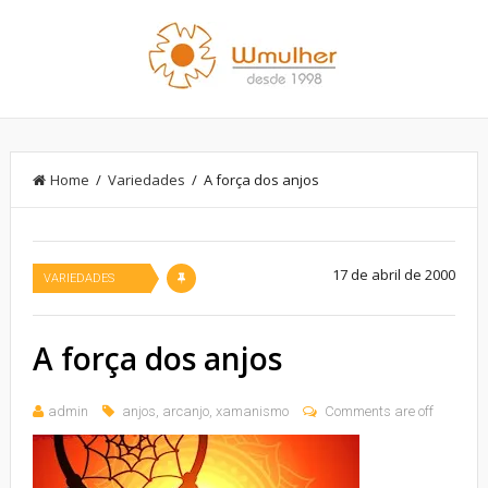
Home
/
Variedades
/ A força dos anjos
17 de abril de 2000
VARIEDADES
A força dos anjos
admin
anjos
,
arcanjo
,
xamanismo
Comments are off