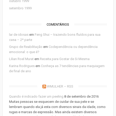
outubro 1999
setembro 1999
COMENTÁRIOS
lar de idosas
em
Feng Shui – trazendo bons fluídos para sua
casa – 2ª parte
Grupo de Reabilitação
em
Codependência ou dependência
emocional: o que é?
Lilian Roel Murat
em
Receita para Gostar de Si Mesma
Karina Rodrigues
em
Conheça as 7 tendências para maquiagem
de final de ano
WMULHER – RSS
Quando é indicado fazer um peeling
8 de setembro de 2016
Muitas pessoas se esquecem de cuidar de sua pele e se
lembram quando ela já esta com diversos sinais da idade, como
rugas e marcas de expressão. Mas ainda existem diversos