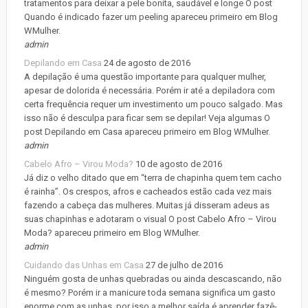
tratamentos para deixar a pele bonita, saudável e longe O post
Quando é indicado fazer um peeling apareceu primeiro em Blog
WMulher.
admin
Depilando em Casa
24 de agosto de 2016
A depilação é uma questão importante para qualquer mulher,
apesar de dolorida é necessária. Porém ir até a depiladora com
certa frequência requer um investimento um pouco salgado. Mas
isso não é desculpa para ficar sem se depilar! Veja algumas O
post Depilando em Casa apareceu primeiro em Blog WMulher.
admin
Cabelo Afro – Virou Moda?
10 de agosto de 2016
Já diz o velho ditado que em “terra de chapinha quem tem cacho
é rainha”. Os crespos, afros e cacheados estão cada vez mais
fazendo a cabeça das mulheres. Muitas já disseram adeus as
suas chapinhas e adotaram o visual O post Cabelo Afro – Virou
Moda? apareceu primeiro em Blog WMulher.
admin
Cuidando das Unhas em Casa
27 de julho de 2016
Ninguém gosta de unhas quebradas ou ainda descascando, não
é mesmo? Porém ir a manicure toda semana significa um gasto
enorme com as unhas, por isso a melhor saída é aprender fazê-