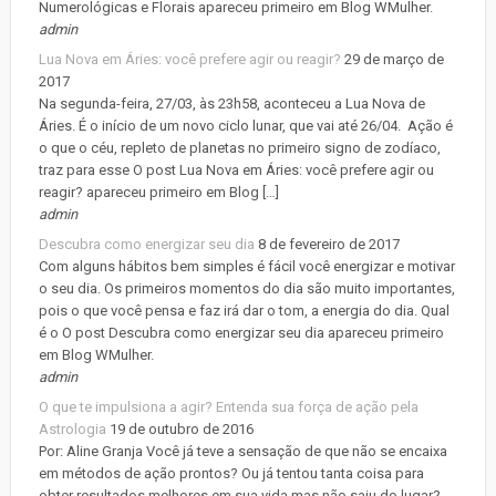
Numerológicas e Florais apareceu primeiro em Blog WMulher.
admin
Lua Nova em Áries: você prefere agir ou reagir?
29 de março de
2017
Na segunda-feira, 27/03, às 23h58, aconteceu a Lua Nova de
Áries. É o início de um novo ciclo lunar, que vai até 26/04. Ação é
o que o céu, repleto de planetas no primeiro signo de zodíaco,
traz para esse O post Lua Nova em Áries: você prefere agir ou
reagir? apareceu primeiro em Blog […]
admin
Descubra como energizar seu dia
8 de fevereiro de 2017
Com alguns hábitos bem simples é fácil você energizar e motivar
o seu dia. Os primeiros momentos do dia são muito importantes,
pois o que você pensa e faz irá dar o tom, a energia do dia. Qual
é o O post Descubra como energizar seu dia apareceu primeiro
em Blog WMulher.
admin
O que te impulsiona a agir? Entenda sua força de ação pela
Astrologia
19 de outubro de 2016
Por: Aline Granja Você já teve a sensação de que não se encaixa
em métodos de ação prontos? Ou já tentou tanta coisa para
obter resultados melhores em sua vida mas não saiu do lugar?