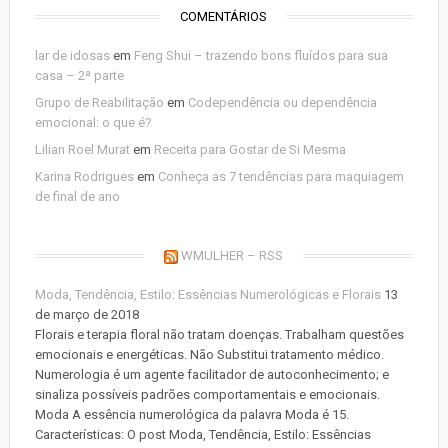
COMENTÁRIOS
lar de idosas
em
Feng Shui – trazendo bons fluídos para sua
casa – 2ª parte
Grupo de Reabilitação
em
Codependência ou dependência
emocional: o que é?
Lilian Roel Murat
em
Receita para Gostar de Si Mesma
Karina Rodrigues
em
Conheça as 7 tendências para maquiagem
de final de ano
WMULHER – RSS
Moda, Tendência, Estilo: Essências Numerológicas e Florais
13
de março de 2018
Florais e terapia floral não tratam doenças. Trabalham questões
emocionais e energéticas. Não Substitui tratamento médico.
Numerologia é um agente facilitador de autoconhecimento; e
sinaliza possíveis padrões comportamentais e emocionais.
Moda A essência numerológica da palavra Moda é 15.
Características: O post Moda, Tendência, Estilo: Essências