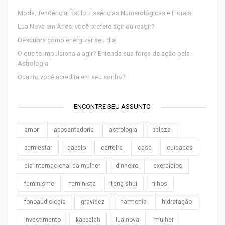
Moda, Tendência, Estilo: Essências Numerológicas e Florais
Lua Nova em Áries: você prefere agir ou reagir?
Descubra como energizar seu dia
O que te impulsiona a agir? Entenda sua força de ação pela
Astrologia
Quanto você acredita em seu sonho?
ENCONTRE SEU ASSUNTO
amor
aposentadoria
astrologia
beleza
bem-estar
cabelo
carreira
casa
cuidados
dia internacional da mulher
dinheiro
exercicios
feminismo
feminista
feng shui
filhos
fonoaudiologia
gravidez
harmonia
hidratação
investimento
kabbalah
lua nova
mulher