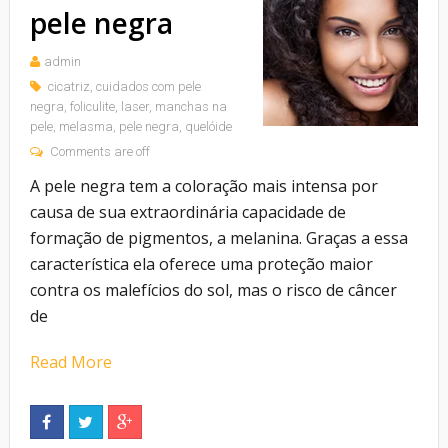
pele negra
admin
cicatriz
,
cuidados com pele
negra
,
foliculite
,
laser
,
manchas na
pele
,
melasma
,
pele negra
,
quelóide
Comments are off
A pele negra tem a coloração mais intensa por
causa de sua extraordinária capacidade de
formação de pigmentos, a melanina. Graças a essa
característica ela oferece uma proteção maior
contra os malefícios do sol, mas o risco de câncer
de
Read More