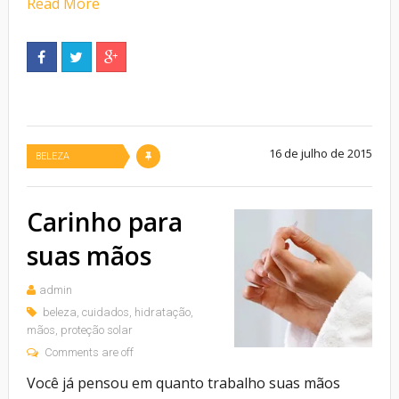
Read More
16 de julho de 2015
BELEZA
Carinho para
suas mãos
admin
beleza
,
cuidados
,
hidratação
,
mãos
,
proteção solar
Comments are off
Você já pensou em quanto trabalho suas mãos