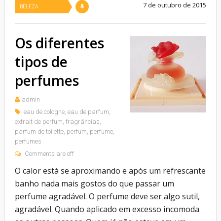
7 de outubro de 2015
BELEZA
Os diferentes
tipos de
perfumes
admin
eau de cologne
,
eau de parfum
,
extrait de perfum
,
fragrâncias
,
parfum de toilette
,
perfum
,
perfume
,
perfumes
Comments are off
O calor está se aproximando e após um refrescante
banho nada mais gostos do que passar um
perfume agradável. O perfume deve ser algo sutil,
agradável. Quando aplicado em excesso incomoda