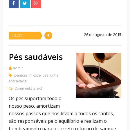
26 de agosto de 2015
BELEZA
Pés saudáveis
admin
joanetes
,
micose
,
pés
,
unha
encravada
Comments are off
Os pés suportam todo o
nosso peso, amortizam
nossos passos que nos levam a todos os cantos,
são responsáveis pelo equilíbrio e realizam o
bombeamento para o correto retorno do sangue