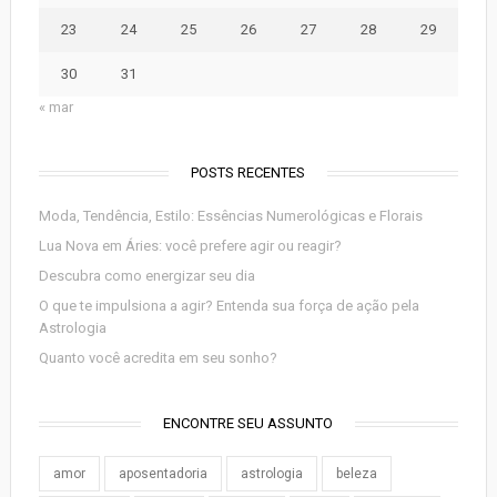
23
24
25
26
27
28
29
30
31
« mar
POSTS RECENTES
Moda, Tendência, Estilo: Essências Numerológicas e Florais
Lua Nova em Áries: você prefere agir ou reagir?
Descubra como energizar seu dia
O que te impulsiona a agir? Entenda sua força de ação pela
Astrologia
Quanto você acredita em seu sonho?
ENCONTRE SEU ASSUNTO
amor
aposentadoria
astrologia
beleza