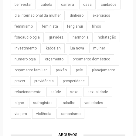
bem-estar
cabelo
carreira
casa
cuidados
dia internacional da mulher
dinheiro
exercicios
feminismo
feminista
feng shui
filhos
fonoaudiologia
gravidez
harmonia
hidratação
investimento
kabbalah
lua nova
mulher
numerologia
orçamento
orçamento doméstico
orçamento familiar
paixão
pele
planejamento
prazer
previdência
prosperidade
relacionamento
saúde
sexo
sexualidade
signo
sufragistas
trabalho
variedades
viagem
violência
xamanismo
ARQUIVOS